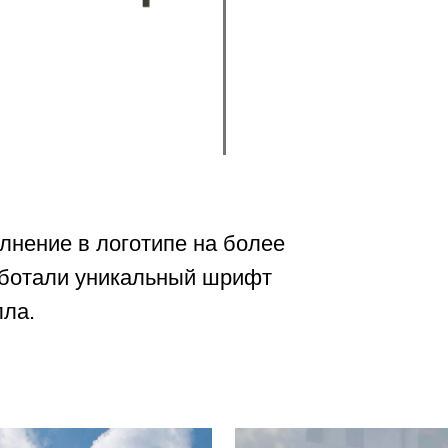
нение в логотипе на более
аботали уникальный шрифт
лла.