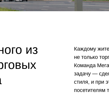
ного из
Каждому жите
не только тор
рговых
Команда Мега
задачу — сде
а
стиля, и при 
посетителям т