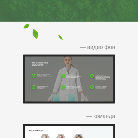
— видео фон
— команда