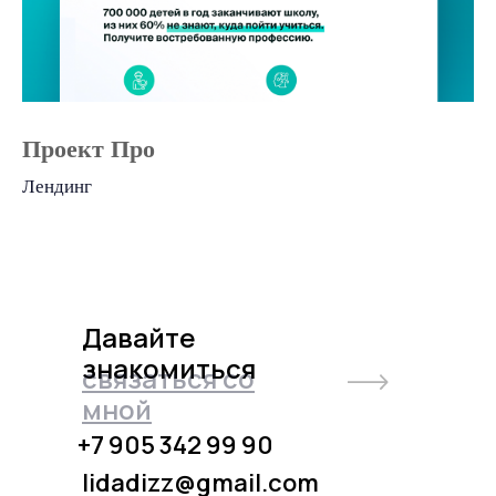
Проект Про
Лендинг
Давайте
знакомиться
связаться со
мной
+7 905 342 99 90
lidadizz@gmail.com