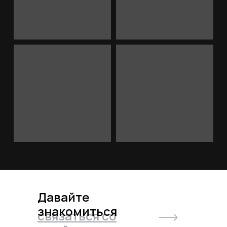
Давайте
знакомиться
связаться со